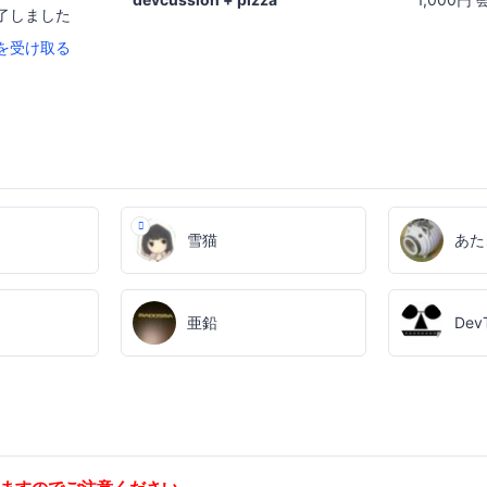
了しました
を受け取る
雪猫
あた
亜鉛
Dev