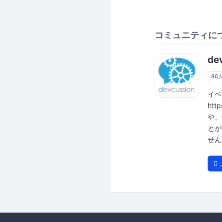
コミュニティに
de
86
イベ
htt
や、
とが
せん