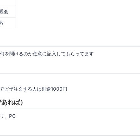
親会
散
何を聞けるのか任意に記入してもらってます
）でピザ注文する人は別途1000円
であれば）
リ、PC