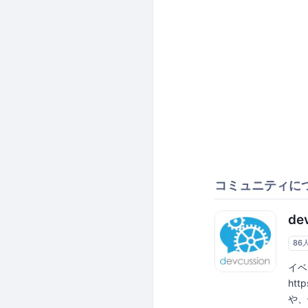
コミュニティに
de
86
イベ
htt
や、